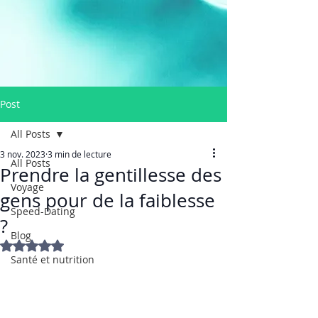
Post
All Posts
3 nov. 2023
3 min de lecture
All Posts
Prendre la gentillesse des
Voyage
gens pour de la faiblesse
Speed-Dating
?
Blog
Noté NaN étoiles sur 5.
Santé et nutrition